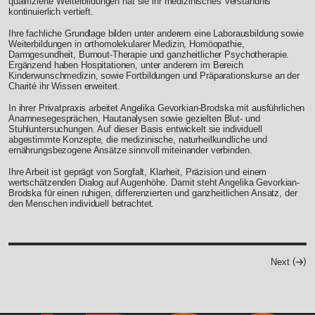
qualifizierte Weiterbildungen hat sie ihr medizinisches Verständnis
kontinuierlich vertieft.
Ihre fachliche Grundlage bilden unter anderem eine Laborausbildung sowie
Weiterbildungen in orthomolekularer Medizin, Homöopathie,
Darmgesundheit, Burnout-Therapie und ganzheitlicher Psychotherapie.
Ergänzend haben Hospitationen, unter anderem im Bereich
Kinderwunschmedizin, sowie Fortbildungen und Präparationskurse an der
Charité ihr Wissen erweitert.
In ihrer Privatpraxis arbeitet Angelika Gevorkian-Brodska mit ausführlichen
Anamnesegesprächen, Hautanalysen sowie gezielten Blut- und
Stuhluntersuchungen. Auf dieser Basis entwickelt sie individuell
abgestimmte Konzepte, die medizinische, naturheilkundliche und
ernährungsbezogene Ansätze sinnvoll miteinander verbinden.
Ihre Arbeit ist geprägt von Sorgfalt, Klarheit, Präzision und einem
wertschätzenden Dialog auf Augenhöhe. Damit steht Angelika Gevorkian-
Brodska für einen ruhigen, differenzierten und ganzheitlichen Ansatz, der
den Menschen individuell betrachtet.
Next