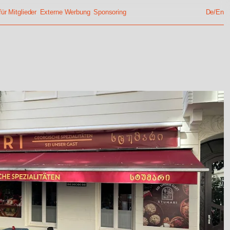
ür Mitglieder
Externe Werbung
Sponsoring
De/En