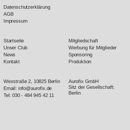
m
Datenschutzerklärung
m
AGB
e
Impressum
r
i
Startseite
Mitgliedschaft
e
Unser Club
Werbung für Mitglieder
r
News
Sponsoring
u
Kontakt
Produktion
n
g
Wexstraße 2, 10825 Berlin
Aurofix GmbH
d
Sitz der Gesellschaft:
Email: info@aurofix.de
Berlin
Tel: 030 - 484 945 42 11
e
r
B
Kontakt
e